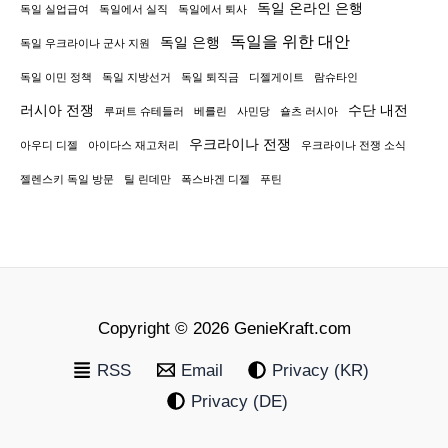
독일 온라인 은행
독일 실업급여
독일에서 실직
독일에서 퇴사
독일을 위한 대안
독일 은행
독일 우크라이나 군사 지원
독일 이민 정책
독일 지방선거
독일 퇴직금
디젤게이트
람슈타인
러시아 전쟁
수단 내전
루퍼트 슈테들러
베를린
사민당
숄츠 러시아
우크라이나 전쟁
아우디 디젤
아이다스 재고처리
우크라이나 전쟁 소식
젤렌스키 독일 방문
틸 린데만
폭스바겐 디젤
푸틴
Copyright © 2026 GenieKraft.com
RSS
Email
Privacy (KR)
Privacy (DE)