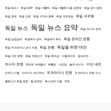
판
독일 ALG I
독일 GDP
독일 가톨릭
독일 가톨릭 아동 성학대
독일 경기 침체
매
독일 극우화
독일 경제
독일 교회
독일 구직자 등록
독일 극우정당
할
독일 뉴스 요약
독일 뉴스
계
독일 러시아 관계
획
독일 온라인 은행
독일 실업급여
독일에서 실직
독일에서 퇴사
입
독일을 위한 대안
독일 은행
독일 우크라이나 군사 지원
니
독일 이민 정책
독일 지방선거
독일 퇴직금
디젤게이트
람슈타인
다.
러시아 전쟁
수단 내전
루퍼트 슈테들러
베를린
사민당
숄츠 러시아
우크라이나 전쟁
아우디 디젤
아이다스 재고처리
우크라이나 전쟁 소식
젤렌스키 독일 방문
틸 린데만
폭스바겐 디젤
푸틴