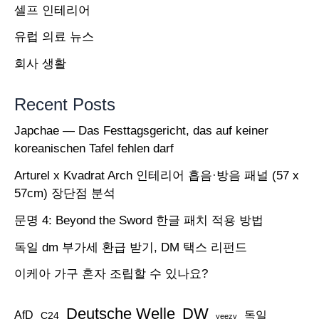
디
셀프 인테리어
다
유럽 의료 뉴스
스
회사 생활
는
Yeezy
Recent Posts
이
Japchae — Das Festtagsgericht, das auf keiner
지
koreanischen Tafel fehlen darf
신
Arturel x Kvadrat Arch 인테리어 흡음·방음 패널 (57 x
발
57cm) 장단점 분석
의
문명 4: Beyond the Sword 한글 패치 적용 방법
남
은
독일 dm 부가세 환급 받기, DM 택스 리펀드
재
이케아 가구 혼자 조립할 수 있나요?
고
Deutsche Welle
DW
를
AfD
독일
C24
yeezy