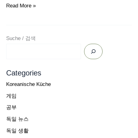
독
Read More »
일
뉴
스
Suche / 검색
요
약
2023
Categories
년
5
Koreanische Küche
월
게임
12
공부
일
독일 뉴스
/
아
독일 생활