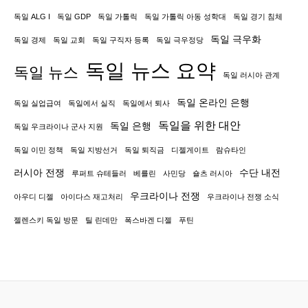
일
독일 ALG I
독일 GDP
독일 가톨릭
독일 가톨릭 아동 성학대
독일 경기 침체
정
독일 극우화
독일 경제
독일 교회
독일 구직자 등록
독일 극우정당
보
독일 뉴스 요약
독일 뉴스
기
독일 러시아 관계
관
독일 온라인 은행
독일 실업급여
독일에서 실직
독일에서 퇴사
수
독일을 위한 대안
독일 은행
독일 우크라이나 군사 지원
장
독일 이민 정책
독일 지방선거
독일 퇴직금
디젤게이트
람슈타인
러시아 전쟁
수단 내전
루퍼트 슈테들러
베를린
사민당
숄츠 러시아
우크라이나 전쟁
아우디 디젤
아이다스 재고처리
우크라이나 전쟁 소식
젤렌스키 독일 방문
틸 린데만
폭스바겐 디젤
푸틴