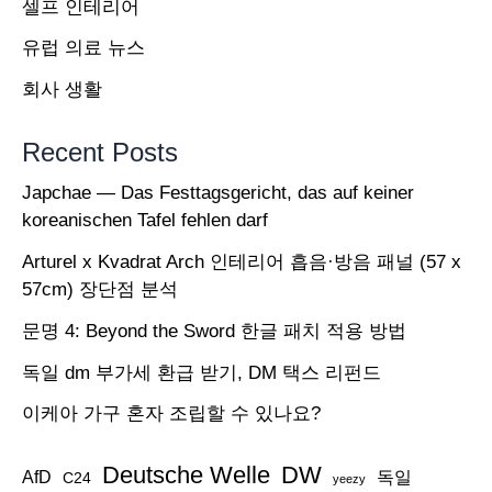
셀프 인테리어
체
유럽 의료 뉴스
제
회사 생활
에
이
Recent Posts
상
Japchae — Das Festtagsgericht, das auf keiner
징
koreanischen Tafel fehlen darf
후
Arturel x Kvadrat Arch 인테리어 흡음·방음 패널 (57 x
가
57cm) 장단점 분석
없
문명 4: Beyond the Sword 한글 패치 적용 방법
다
고
독일 dm 부가세 환급 받기, DM 택스 리펀드
밝
이케아 가구 혼자 조립할 수 있나요?
힌
Deutsche Welle
DW
독
AfD
독일
C24
yeezy