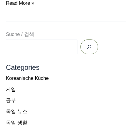
독
Read More »
일
뉴
스
Suche / 검색
요
약
2023
Categories
년
5
Koreanische Küche
월
게임
23
공부
일
독일 뉴스
/
푸
독일 생활
틴