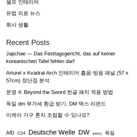
셀프 인테리어
체
유럽 의료 뉴스
제
회사 생활
에
이
Recent Posts
상
Japchae — Das Festtagsgericht, das auf keiner
징
koreanischen Tafel fehlen darf
후
Arturel x Kvadrat Arch 인테리어 흡음·방음 패널 (57 x
가
57cm) 장단점 분석
없
문명 4: Beyond the Sword 한글 패치 적용 방법
다
고
독일 dm 부가세 환급 받기, DM 택스 리펀드
밝
이케아 가구 혼자 조립할 수 있나요?
힌
Deutsche Welle
DW
독
AfD
독일
C24
yeezy