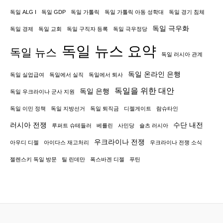
일
독일 ALG I
독일 GDP
독일 가톨릭
독일 가톨릭 아동 성학대
독일 경기 침체
정
독일 극우화
독일 경제
독일 교회
독일 구직자 등록
독일 극우정당
보
독일 뉴스 요약
독일 뉴스
기
독일 러시아 관계
관
독일 온라인 은행
독일 실업급여
독일에서 실직
독일에서 퇴사
수
독일을 위한 대안
독일 은행
독일 우크라이나 군사 지원
장
독일 이민 정책
독일 지방선거
독일 퇴직금
디젤게이트
람슈타인
러시아 전쟁
수단 내전
루퍼트 슈테들러
베를린
사민당
숄츠 러시아
우크라이나 전쟁
아우디 디젤
아이다스 재고처리
우크라이나 전쟁 소식
젤렌스키 독일 방문
틸 린데만
폭스바겐 디젤
푸틴