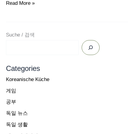
독
Read More »
일
뉴
스
Suche / 검색
요
약
2023
Categories
년
5
Koreanische Küche
월
게임
23
공부
일
독일 뉴스
/
푸
독일 생활
틴